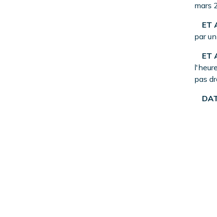
mars 
ET A
par un
ET A
l'heur
pas dr
DAT