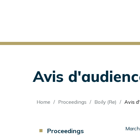
Avis d'audienc
Breadcrumb
Home
Proceedings
Boily (Re)
Avis d'
Component
March
Proceedings
Menu