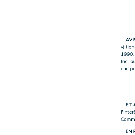
AVIS
») tie
1990, 
Inc., 
que po
ET A
l'inté
Commis
EN R