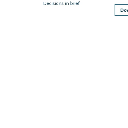
Left
Decisions in brief
Sidebar
Do