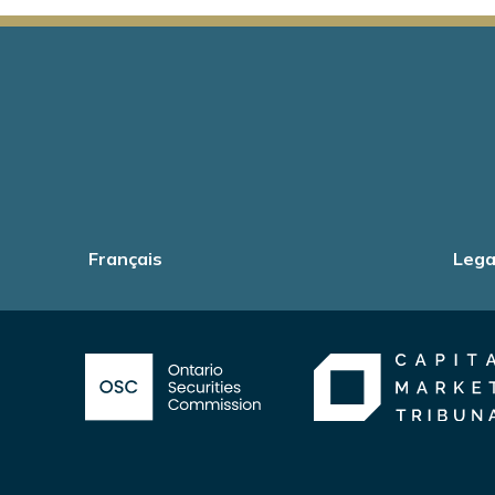
Main
navigation
Français
Foot
Lega
-
Info