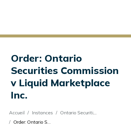
Order: Ontario
Securities Commission
v Liquid Marketplace
Inc.
Fil
Accueil
Instances
Ontario Securities Commission v Liquid Marketplace Inc.
d'Ariane
Order: Ontario Securities Commission v Liquid Marketplace Inc.