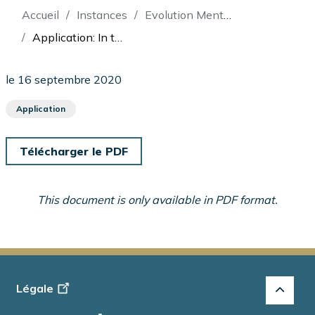
Fil
Accueil
Instances
Evolution Mentor Capital Inc. (Re)
d'Ariane
Application: In the Matter of Evolution Mentor Capital Inc. and Pasqualino (Patrick) Michael Mazza
le 16 septembre 2020
Application
Télécharger le PDF
This document is only available in PDF format.
Footer
Légale
-