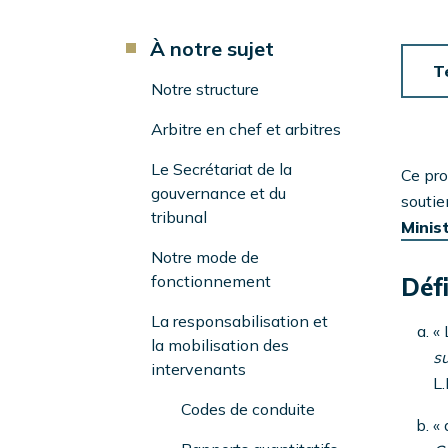
d'Ariane
Component
À notre sujet
Menu
T
Left
Notre structure
Sidebar
Arbitre en chef et arbitres
Le Secrétariat de la
Ce pro
gouvernance et du
soutie
tribunal
Minis
Notre mode de
fonctionnement
Défi
La responsabilisation et
« 
la mobilisation des
su
intervenants
L.
Codes de conduite
« 