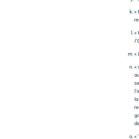
« 
r
« 
l’
«
« 
au
se
l’
la
re
go
de
« 