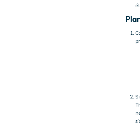
ét
Plan
Co
pr
Si
Tr
ne
s’