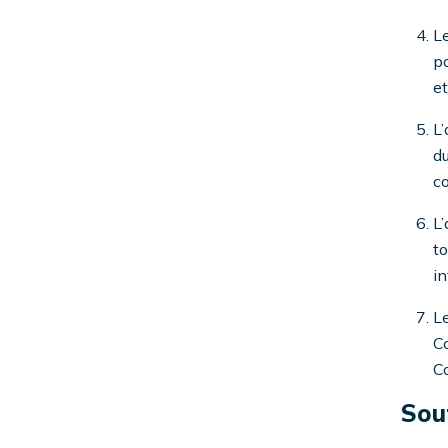
Le
po
et
L’
du
co
L’
to
in
Le
Co
Co
Sout