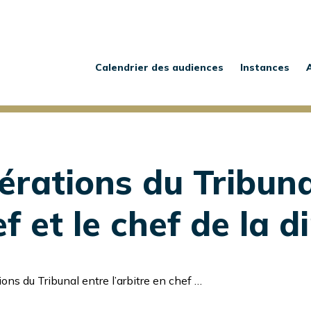
Main
navigation
Calendrier des audiences
Instances
érations du Tribuna
ef et le chef de la d
ibunal entre l’arbitre en chef et le chef de la direction