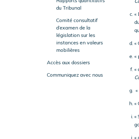
Rapports quantitatifs
C
du Tribunal
« 
Comité consultatif
du
d’examen de la
qu
législation sur les
instances en valeurs
« 
mobilières
« 
Accès aux dossiers
« 
Communiquez avec nous
C
« 
« 
« 
go
« 